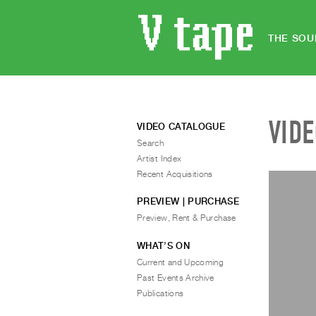
THE SOU
VID
VIDEO CATALOGUE
Search
Artist Index
Recent Acquisitions
PREVIEW | PURCHASE
Preview, Rent & Purchase
WHAT’S ON
Current and Upcoming
Past Events Archive
Publications