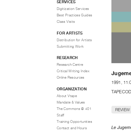
SERVICES
Digitization Services
Best Practices Guides
Class Visits
FOR ARTISTS
Distribution for Artists
Submitting Work
RESEARCH
Research Centre
Critical Writing Index
Jugemen
Online Resources
1991, 11:
ORGANIZATION
TAPECOD
About Vtape
Mandate & Values
The Commons @ 401
REVIEW
Staff
Training Opportunities
Le Jugem
Contact and Hours