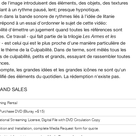
 de l'image introduisent des éléments, des objets, des textures
ant à un rythme pausé, lent; presque hypnotique.
ion dans la bande sonore de rythmes liés à l'idée de litanie
 répond à un essai d'ordonner le sujet de cette vidéo:
bilité d'émettre un jugement quand toutes les références sont
. Ce travail - qui fait partie de la trilogie
Les Armes et les
- est celui qui est le plus proche d'une manière particulière de
s
 le thème de la Culpabilité. Dans de terme, sont mêlés tous les
s de culpabilité, petits et grands, essayant de rassembler toutes
ences.
 compte, les grandes idées et les grandes icônes ne sont qu'un
ifié des éléments du quotidien. La rédemption n'existe pas.
 AND SALES
ning Rental
 Purchase DVD (Bluray +$15)
tional Streaming License, Digital File with DVD Circulation Copy
bition and Installation, complete Media Request form for quote