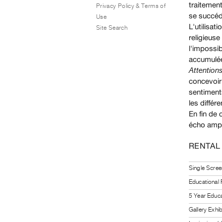
traitement
Privacy Policy & Terms of
se succéd
Use
L'utilisat
Site Search
religieuse
l'impossi
accumulées
Attention
concevoir
sentiment
les différ
En fin de
écho ampl
RENTAL
Single Scree
Educational
5 Year Educa
Gallery Exhi